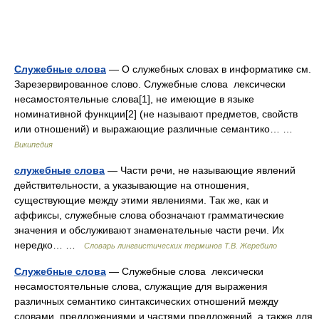
Служебные слова
— О служебных словах в информатике см.
Зарезервированное слово. Служебные слова лексически
несамостоятельные слова[1], не имеющие в языке
номинативной функции[2] (не называют предметов, свойств
или отношений) и выражающие различные семантико… …
Википедия
служебные слова
— Части речи, не называющие явлений
действительности, а указывающие на отношения,
существующие между этими явлениями. Так же, как и
аффиксы, служебные слова обозначают грамматические
значения и обслуживают знаменательные части речи. Их
нередко… …
Словарь лингвистических терминов Т.В. Жеребило
Служебные слова
— Служебные слова лексически
несамостоятельные слова, служащие для выражения
различных семантико синтаксических отношений между
словами, предложениями и частями предложений, а также для