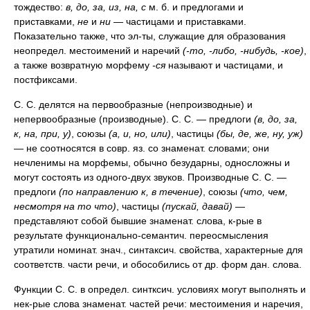
тождество:
в, до, за, из, на, с
м. б. и предлогами и
приставками,
не
и
ни
— частицами и приставками.
Показательно также, что эл-ты, служащие для образования
неопредел. местоимений и наречий
(-то, -либо, -нибудь, -кое)
,
а также возвратную морфему
-ся
называют и частицами, и
постфиксами.
С. С. делятся на первообразные (непроизводные) и
непервообразные (производные). С. С. — предлоги
(в, до, за,
к, на, при, у)
, союзы
(а, и, но, или)
, частицы
(бы, де, же, ну, уж)
— не соотносятся в совр. яз. со знаменат. словами; они
нечленимы на морфемы, обычно безударны, односложны и
могут состоять из одного-двух звуков. Производные С. С. —
предлоги
(по направлению к, в течение)
, союзы
(что, чем,
несмотря на то что)
, частицы
(пускай, давай)
—
представляют собой бывшие знаменат. слова, к-рые в
результате функционально-семантич. переосмысления
утратили номинат. знач., синтаксич. свойства, характерные для
соответств. части речи, и обособились от др. форм дан. слова.
Функции С. С. в определ. синтксич. условиях могут выполнять и
нек-рые слова знаменат. частей речи: местоимения и наречия,