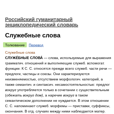
Российский гуманитарный
энциклопедический словарь
Служебные слова
Толкование
Перевод
Служебные слова
СЛУЖЕ́БНЫЕ СЛОВА́
— слова, используемые для выражения
грамматич. отношений и выполняющие служеб. вспомогат.
функции. К С. С. относятся прежде всего служеб. части речи —
предлоги, частицы и союзы. Они характеризуются
неизменяемостью, отсутствием морфологич. категорий, а
также семантич. и синтаксич. несамостоятельностью: предлог
вокруг
употребляется только в сочетании с существительным
(
обежать вокруг дом)
, а наречие
вокруг
в таком
семантическом дополнении не нуждается. В этом отношении
С. С. напоминают служеб. морфемы — приставки, суффиксы,
окончания. В отд. случаях между ними наблюдается матер.