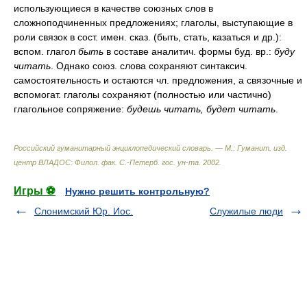
использующиеся в качестве союзных слов в
сложноподчиненных предложениях; глаголы, выступающие в
роли связок в сост. имен. сказ. (быть, стать, казаться и др.):
вспом. глагол
быть
в составе аналитич. формы буд. вр.:
буду
читать
. Однако союз. слова сохраняют синтаксич.
самостоятельность и остаются чл. предложения, а связочные и
вспомогат. глаголы сохраняют (полностью или частично)
глагольное сопряжение:
будешь читать, будет читать
.
Российский гуманитарный энциклопедический словарь. — М.: Гуманит. изд.
центр ВЛАДОС: Филол. фак. С.-Петерб. гос. ун-та
.
2002
.
Игры ⚽
Нужно решить контрольную?
Слонимский Юр. Иос.
Служилые люди