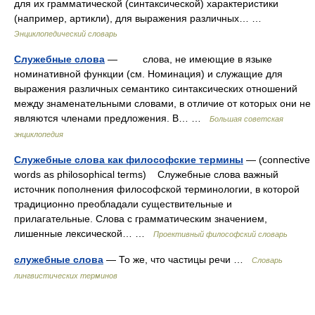
для их грамматической (синтаксической) характеристики
(например, артикли), для выражения различных… …
Энциклопедический словарь
Служебные слова
— слова, не имеющие в языке
номинативной функции (см. Номинация) и служащие для
выражения различных семантико синтаксических отношений
между знаменательными словами, в отличие от которых они не
являются членами предложения. В… …
Большая советская
энциклопедия
Служебные слова как философские термины
— (connective
words as philosophical terms) Служебные слова важный
источник пополнения философской терминологии, в которой
традиционно преобладали существительные и
прилагательные. Слова с грамматическим значением,
лишенные лексической… …
Проективный философский словарь
служебные слова
— То же, что частицы речи …
Словарь
лингвистических терминов